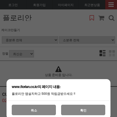
로그인
회원가입
마이페이지
최근본상품
플로리안
케이크만들기
정렬
상품 준비중 입니다.
www.florian.co.kr의 페이지 내용:
CUSTOMER CENTER
BANK ACCOUNT
플로리안 앱설치하고 500원 적립금받으세요 !!
02-3487-6080
취소
확인
고객센터
연결하기