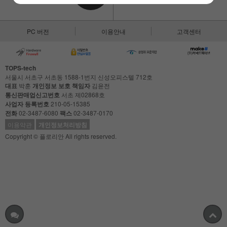
PC 버전
이용안내
고객센터
TOPS-tech
서울시 서초구 서초동 1588-1번지 신성오피스텔 712호
대표
박훈
개인정보 보호 책임자
김윤전
통신판매업신고번호
서초 제02868호
사업자 등록번호
210-05-15385
전화
02-3487-6080
팩스
02-3487-0170
이용약관
개인정보처리방침
Copyright © 플로리안 All rights reserved.