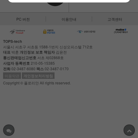
PC 버전
이용안내
고객센터
TOPS-tech
서울시 서초구 서초동 1588-1번지 신성오피스텔 712호
대표
박훈
개인정보 보호 책임자
김윤전
통신판매업신고번호
서초 제02868호
사업자 등록번호
210-05-15385
전화
02-3487-6080
팩스
02-3487-0170
이용약관
개인정보처리방침
Copyright © 플로리안 All rights reserved.