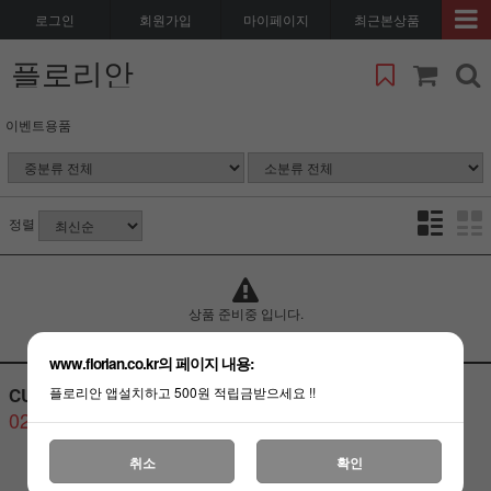
로그인
회원가입
마이페이지
최근본상품
플로리안
이벤트용품
정렬
상품 준비중 입니다.
www.florian.co.kr의 페이지 내용:
CUSTOMER CENTER
BANK ACCOUNT
플로리안 앱설치하고 500원 적립금받으세요 !!
02-3487-6080
취소
확인
고객센터
연결하기