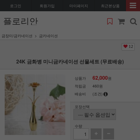
로그인
회원가입
마이페이지
최근본상품
플로리안
금장미/금카네이션
금카네이션
12
24K 금화병 미니금카네이션 선물세트 (무료배송)
62,000
상품가
원
적립금
460원
배송비
(조건)
포장선택
수량