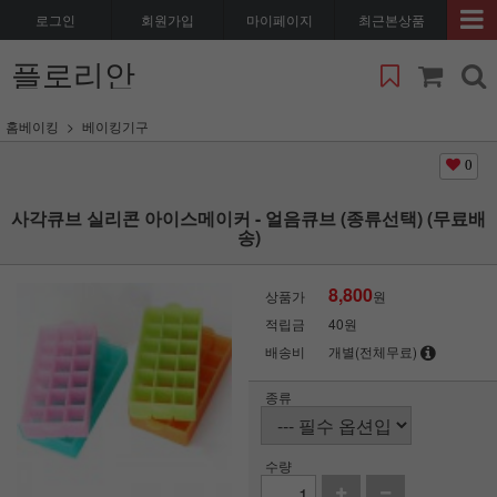
로그인
회원가입
마이페이지
최근본상품
플로리안
홈베이킹
베이킹기구
0
사각큐브 실리콘 아이스메이커 - 얼음큐브 (종류선택) (무료배
송)
8,800
상품가
원
적립금
40원
배송비
개별(전체무료)
종류
수량