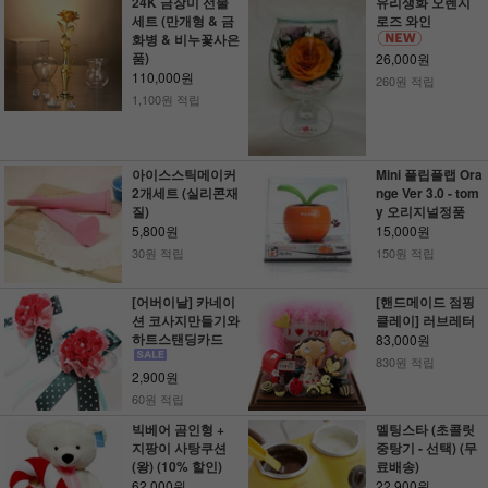
24K 금장미 선물
유리생화 오렌지
세트 (만개형 & 금
로즈 와인
화병 & 비누꽃사은
품)
26,000원
110,000원
260원 적립
1,100원 적립
아이스스틱메이커
Mini 플립플랩 Ora
2개세트 (실리콘재
nge Ver 3.0 - tom
질)
y 오리지널정품
5,800원
15,000원
30원 적립
150원 적립
[어버이날] 카네이
[핸드메이드 점핑
션 코사지만들기와
클레이] 러브레터
하트스탠딩카드
83,000원
830원 적립
2,900원
60원 적립
빅베어 곰인형 +
멜팅스타 (초콜릿
지팡이 사탕쿠션
중탕기 - 선택) (무
(왕) (10% 할인)
료배송)
62,000원
22,900원