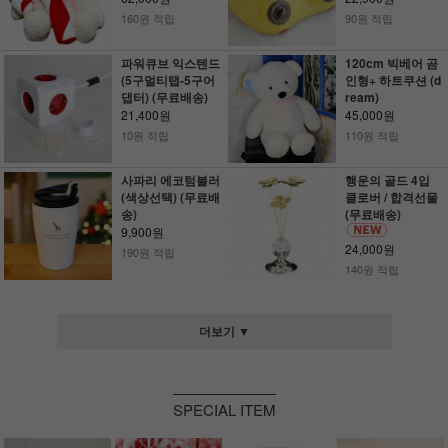
160원 적립
90원 적립
파워큐브 익스텐드
120cm 빅베어 곰
(5구멀티탭-5구어
인형+ 하트쿠션 (d
댑터) (무료배송)
ream)
21,400원
45,000원
10원 적립
110원 적립
사파리 에코텀블러
행운의 골드 4입
(색상선택) (무료배
클로버 / 합격선물
송)
(무료배송)
9,900원
24,000원
190원 적립
140원 적립
더보기 ▼
SPECIAL ITEM