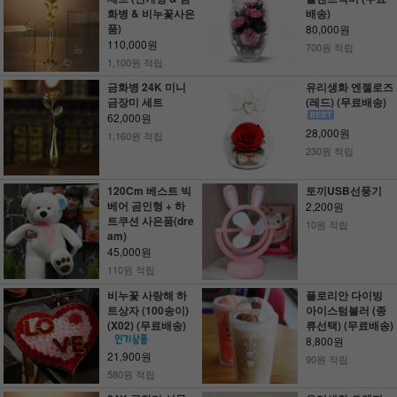
화병 & 비누꽃사은
배송)
품)
80,000원
110,000원
700원 적립
1,100원 적립
금화병 24K 미니
유리생화 엔젤로즈
금장미 세트
(레드) (무료배송)
62,000원
28,000원
1,160원 적립
230원 적립
120Cm 베스트 빅
토끼USB선풍기
베어 곰인형 + 하
2,200원
트쿠션 사은품(dre
10원 적립
am)
45,000원
110원 적립
비누꽃 사랑해 하
플로리안 다이빙
트상자 (100송이)
아이스텀블러 (종
(X02) (무료배송)
류선택) (무료배송)
8,800원
21,900원
90원 적립
580원 적립