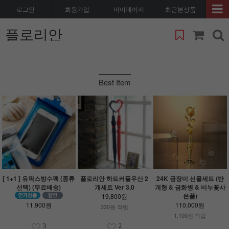
로그인
회원가입
마이페이지
최근본상품
플로리안
Best Item
[ 1+1 ] 유픽스방수팩 (종류
플로리안 하트커플우산 2
24K 금장미 선물세트 (반
선택) (무료배송)
개세트 Ver 3.0
개형 & 금화병 & 비누꽃사
은품)
19,800원
11,900원
110,000원
330원 적립
1,100원 적립
3
2