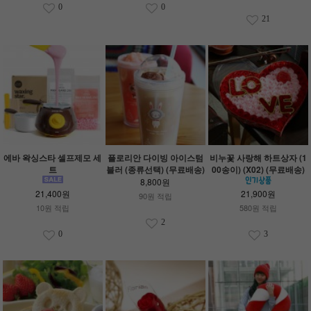
0
0
21
에바 왁싱스타 셀프제모 세
플로리안 다이빙 아이스텀
비누꽃 사랑해 하트상자 (1
트
블러 (종류선택) (무료배송)
00송이) (X02) (무료배송)
8,800원
21,400원
21,900원
90원 적립
10원 적립
580원 적립
2
0
3