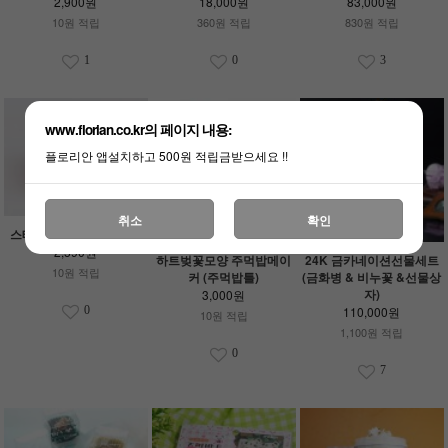
2,900원
18,000원
83,000원
10원 적립
360원 적립
830원 적립
1
0
3
www.florian.co.kr의 페이지 내용:
플로리안 앱설치하고 500원 적립금받으세요 !!
취소
확인
스테인레스 계량컵 (cup)
2,590원
하트벚꽃모양 주먹밥메이
24K 금카네이션선물세트
10원 적립
커 (주먹밥틀)
(금화병 & 비누꽃 &선물상
자)
3,000원
0
110,000원
10원 적립
1,100원 적립
0
7