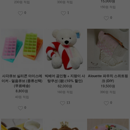
15,000원
230원 적립
330원 적립
150원 적립
0
1
0
사각큐브 실리콘 아이스메
빅베어 곰인형 + 지팡이 사
Alouette 파우치 스위트핑
이커 - 얼음큐브 (종류선택)
탕쿠션 (왕) (10% 할인)
크 (DIY)
(무료배송)
62,000원
19,500원
8,800원
160원 적립
390원 적립
40원 적립
13
0
0