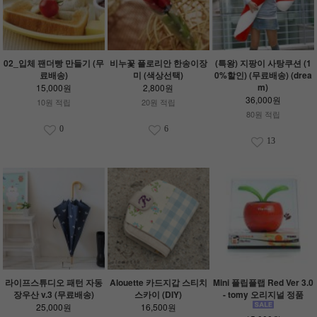
02_입체 팬더빵 만들기 (무
비누꽃 플로리안 한송이장
(특왕) 지팡이 사탕쿠션 (1
료배송)
미 (색상선택)
0%할인) (무료배송) (drea
m)
15,000원
2,800원
36,000원
10원 적립
20원 적립
80원 적립
0
6
13
라이프스튜디오 패턴 자동
Alouette 카드지갑 스티치
Mini 플립플랩 Red Ver 3.0
장우산 v.3 (무료배송)
스카이 (DIY)
- tomy 오리지널 정품
25,000원
16,500원