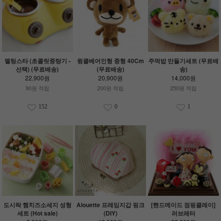
멜팅스타 (초콜릿중탕기 -
윙클베어인형 중형 40Cm
주먹밥 만들기세트 (무료배
선택) (무료배송)
(무료배송)
송)
22,900원
20,900원
14,000원
90원 적립
200원 적립
250원 적립
152
0
1
도시락 햄치즈소세지 성형
Alouette 프레임지갑 핑크
[핸드메이드 점핑클레이]
세트 (Hot sale)
(DIY)
러브레터