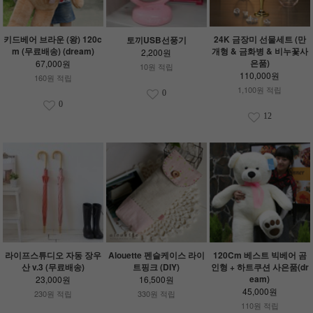
키드베어 브라운 (왕) 120c
24K 금장미 선물세트 (만
토끼USB선풍기
m (무료배송) (dream)
개형 & 금화병 & 비누꽃사
2,200원
은품)
67,000원
10원 적립
110,000원
160원 적립
1,100원 적립
0
0
12
라이프스튜디오 자동 장우
Alouette 펜슬케이스 라이
120Cm 베스트 빅베어 곰
산 v.3 (무료배송)
트핑크 (DIY)
인형 + 하트쿠션 사은품(dr
eam)
23,000원
16,500원
45,000원
230원 적립
330원 적립
110원 적립