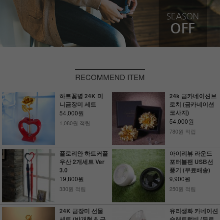
RECOMMEND ITEM
하트꽃병 24K 미
24k 금카네이션브
니금장미 세트
로치 (금카네이션
코사지)
54,000원
54,000원
1,080원 적립
780원 적립
플로리안 하트커플
아이리뷰 라운드
우산 2개세트 Ver
포터블팬 USB선
3.0
풍기 (무료배송)
19,800원
9,900원
330원 적립
250원 적립
24K 금장미 선물
유리생화 카네이션
세트 (반개형 & 금
슬랜트럭비 (무료