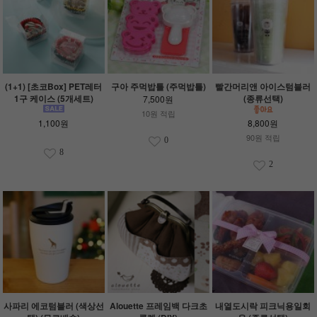
(1+1) [초코Box] PET레터
구아 주먹밥틀 (주먹밥틀)
빨간머리앤 아이스텀블러
1구 케이스 (5개세트)
(종류선택)
7,500원
10원 적립
1,100원
8,800원
90원 적립
0
8
2
사파리 에코텀블러 (색상선
Alouette 프레임백 다크초
내열도시락 피크닉용일회