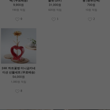
택) (무료배송)
콜렛 (DIY)
용 (종류선택)
9,900원
31,000원
700원
190원 적립
620원 적립
10원 적립
0
1
2
24K 하트꽃병 미니금카네
이션 선물세트 (무료배송)
54,000원
1,080원 적립
8