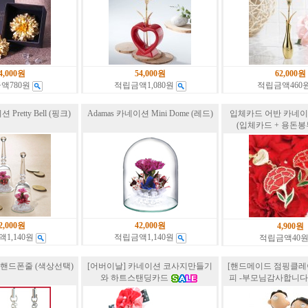
4,000원
54,000원
62,000원
액780원
적립금액1,080원
적립금액460
 Pretty Bell (핑크)
Adamas 카네이션 Mini Dome (레드)
입체카드 어반 카네
(입체카드 + 용돈봉
2,000원
42,000원
4,900원
1,140원
적립금액1,140원
적립금액40
핸드폰줄 (색상선택)
[어버이날] 카네이션 코사지만들기
[핸드메이드 점핑클레
와 하트스탠딩카드
피 -부모님감사합니다-