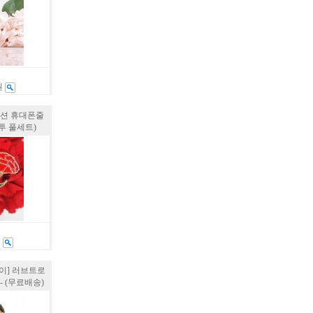
원
이션 휴대폰줄
투 풀세트)
원
이] 러브트로
 (무료배송)