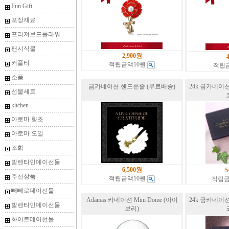
Fun Gift
포장재료
프리져브드플라워
팬시식물
2,900원
커플티
적립금액10원
적립
소품
금카네이션 핸드폰줄 (무료배송)
24k 금카네이
선물세트
kitchen
아로마 향초
아로마 오일
조화
발렌타인데이선물
6,500원
5
추천상품
적립금액10원
적립금
빼빼로데이선물
Adamas 카네이션 Mini Dome (아이
24k 금카네이
발렌타인데이선물
보리)
화이트데이선물