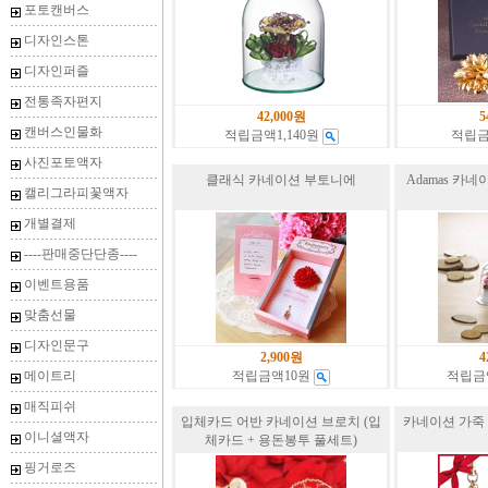
포토캔버스
디자인스톤
디자인퍼즐
전통족자편지
42,000원
5
캔버스인물화
적립금액1,140원
적립금
사진포토액자
클래식 카네이션 부토니에
Adamas 카네이션
캘리그라피꽃액자
개별결제
----판매중단단종----
이벤트용품
맞춤선물
디자인문구
2,900원
4
메이트리
적립금액10원
적립금액
매직피쉬
입체카드 어반 카네이션 브로치 (입
카네이션 가죽 
이니셜액자
체카드 + 용돈봉투 풀세트)
핑거로즈