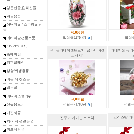
행운선물,합격선물
겨울용품
어버이날 / 스승의날 선
물
70,000원
적립금액700원
적립
어버이날선물소품
Alouette(DIY)
24k 금카네이션브로치 (금카네이션
카네이션 유리생화 
홈베이킹
코사지)
점핑클레이
생활/위생용품
비온 뒤 첫소금
비누꽃
아다마스플라워
54,000원
3
선물용도서
적립금액780원
적립금
가전제품
크리스탈 카네이
진주 카네이션 브로치
차/커피 관련용품
피크닉용품