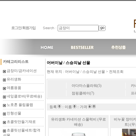
로그인
/
회원가입
카테고리리스트
어버이날 / 스승의날 선물
금장미/금카네이션
현재 위치 :
어버이날 / 스승의날 선물
>
전체조회
유리생화
아다마스플라워(5)
카
여름용품
점핑클레이(7)
프
네잎클로버(무료배송)
노호혼 플립플랩
등록
:: 이름
:: 가격
인형선물
유리생화 카네이션 스몰럭비 (무료
비누꽃 장미카
초콜릿만들기재료
배송)
트) (무
초콜릿선물세트/합격
선물