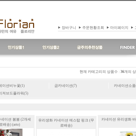
장바구니
주문현황조회
마이페이지
현재 카테고리의 상품수 :
36
개의 상
네이션비누꽃(1)
금카네이션(7)
카네이션소품(
리져브드플라워(5)
네이션 봄봄 (2개세
카네이션 유리생화 바다 (
유리생화 카네이션 에스탑 핑크 (무
료배송) (arto)
료배송)