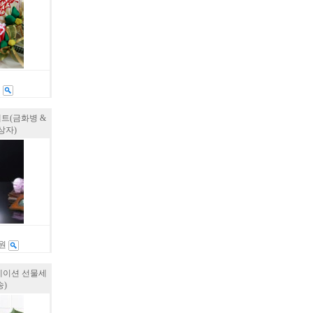
원
트(금화병 &
상자)
0원
네이션 선물세
송)