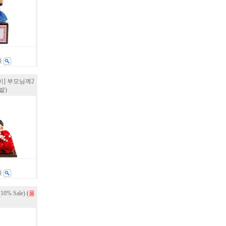
원
] 부모님께2
밭)
원
0% Sale)
(품