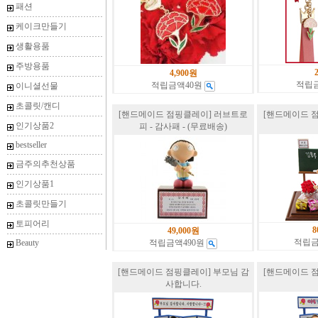
패션
케이크만들기
생활용품
주방용품
4,900원
적립
적립금액40원
이니셜선물
초콜릿/캔디
[핸드메이드 점핑클레이] 러브트로
[핸드메이드 
인기상품2
피 - 감사패 - (무료배송)
bestseller
금주의추천상품
인기상품1
초콜릿만들기
토피어리
8
49,000원
적립금
Beauty
적립금액490원
[핸드메이드 점핑클레이] 부모님 감
[핸드메이드 
사합니다.