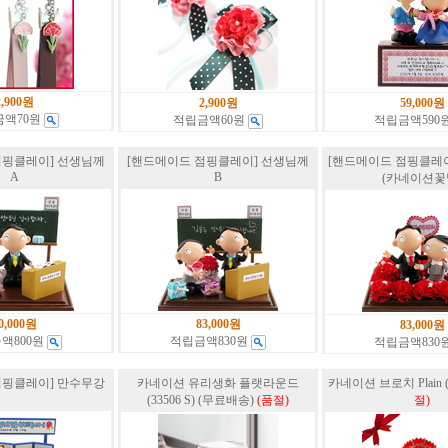
2,900원
2,900원
59,000원
금액70원
적립금액60원
적립금액590
점핑클레이] 선생님께
[핸드메이드 점핑클레이] 선생님께
[핸드메이드 점핑클레이
A
B
(카네이션꽃
0,000원
83,000원
83,000원
액800원
적립금액830원
적립금액830
점핑클레이] 만수무강
카네이션 유리생화 플랫라운드
카네이션 브로치 Plain (1
(33506 S) (무료배송)
(품절)
절)