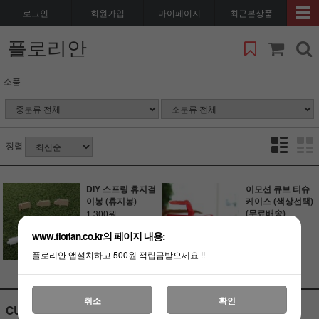
로그인
회원가입
마이페이지
최근본상품
플로리안
소품
정렬
DIY 스프링 휴지걸
이모션 큐브 티슈
이봉 (휴지봉)
케이스 (색상선택)
(무료배송)
1,300원
19,800원
10원 적립
www.florian.co.kr의 페이지 내용:
190원 적립
플로리안 앱설치하고 500원 적립금받으세요 !!
취소
확인
CUSTOMER CENTER
BANK ACCOUNT