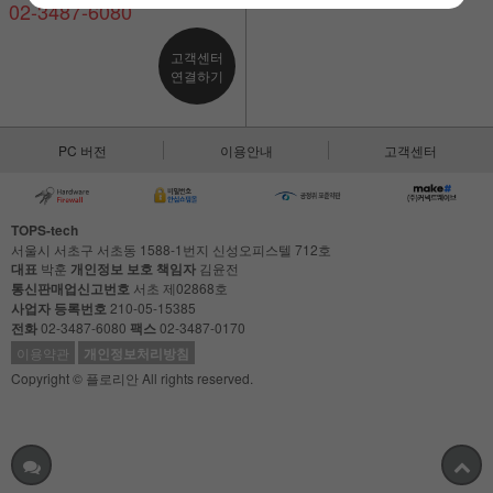
02-3487-6080
고객센터
연결하기
PC 버전
이용안내
고객센터
TOPS-tech
서울시 서초구 서초동 1588-1번지 신성오피스텔 712호
대표
박훈
개인정보 보호 책임자
김윤전
통신판매업신고번호
서초 제02868호
사업자 등록번호
210-05-15385
전화
02-3487-6080
팩스
02-3487-0170
이용약관
개인정보처리방침
Copyright © 플로리안 All rights reserved.