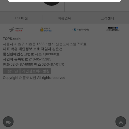
PC 버전
이용안내
고객센터
TOPS-tech
서울시 서초구 서초동 1588-1번지 신성오피스텔 712호
대표
박훈
개인정보 보호 책임자
김윤전
통신판매업신고번호
서초 제02868호
사업자 등록번호
210-05-15385
전화
02-3487-6080
팩스
02-3487-0170
이용약관
개인정보처리방침
Copyright © 플로리안 All rights reserved.