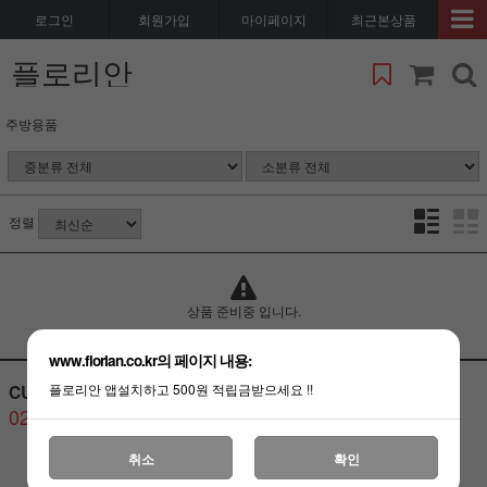
로그인
회원가입
마이페이지
최근본상품
플로리안
주방용품
정렬
상품 준비중 입니다.
www.florian.co.kr의 페이지 내용:
CUSTOMER CENTER
BANK ACCOUNT
플로리안 앱설치하고 500원 적립금받으세요 !!
02-3487-6080
취소
확인
고객센터
연결하기