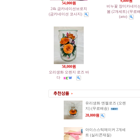
9,800원
54,000원
비누꽃 장미카네이션
24k 금카네이션브로치
봄 (2개세트) (무료
(금카네이션 코사지)
(arto)
58,000원
오리생화 오렌지 로즈 바
다
유리생화 엔젤로즈 (오렌
지) (무료배송)
28,000원
아이스스틱메이커 2개세
트 (실리콘재질)