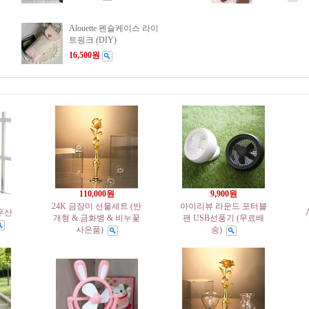
Alouette 펜슬케이스 라이
트핑크 (DIY)
16,500원
110,000원
9,900원
24K 금장미 선물세트 (반
아이리뷰 라운드 포터블
우산
개형 & 금화병 & 비누꽃
팬 USB선풍기 (무료배
사은품)
송)