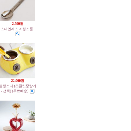
2,590원
스테인레스 계량스푼
22,900원
멜팅스타 (초콜릿중탕기
- 선택) (무료배송)