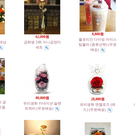
8,800원
62,000원
플로리안 다이빙 아이스
(색상
금화병 24K 미니금장미
텀블러 (종류선택) (무료
세트
배송)
80,000원
28,000원
어 곰
유리생화 카네이션 슬랜
유리생화 엔젤로즈 (레
은품
트럭비 (무료배송)
드) (무료배송)