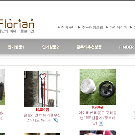
장바구니
주문현황조회
마이페이지
9,900원
19,800원
아이리뷰 라운드 포터블
블러
플로리안 하트커플우산
팬 USB선풍기 (무료배
송)
2개세트 Ver 3.0
송)