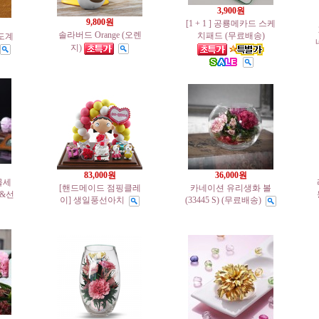
3,900원
9,800원
[1 + 1 ] 공룡메카드 스케
솔라버드 Orange (오렌
치패드 (무료배송)
도계
지)
83,000원
36,000원
물세
[핸드메이드 점핑클레
카네이션 유리생화 볼
 &선
이] 생일풍선아치
(33445 S) (무료배송)