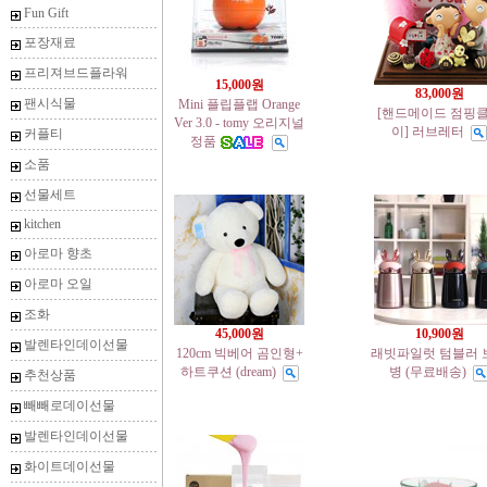
Fun Gift
포장재료
프리져브드플라워
15,000원
83,000원
팬시식물
Mini 플립플랩 Orange
[핸드메이드 점핑
Ver 3.0 - tomy 오리지널
이] 러브레터
커플티
정품
소품
선물세트
kitchen
아로마 향초
아로마 오일
조화
45,000원
10,900원
발렌타인데이선물
120cm 빅베어 곰인형+
래빗파일럿 텀블러 
하트쿠션 (dream)
병 (무료배송)
추천상품
빼빼로데이선물
발렌타인데이선물
화이트데이선물