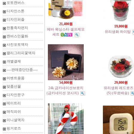
포토캔버스
디자인스톤
디자인퍼즐
21,400원
19,000원
전통족자편지
에바 왁싱스타 셀프제모
유리생화 하이탑
세트
캔버스인물화
사진포토액자
캘리그라피꽃액자
개별결제
----판매중단단종----
이벤트용품
54,000원
29,000원
맞춤선물
24k 금카네이션브로치
유리생화 레드로즈
(금카네이션 코사지)
(S) (무료배송)
디자인문구
메이트리
매직피쉬
이니셜액자
핑거로즈