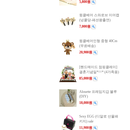
5,800원
윙클베어 스와로브 이어캡
(넝쿨당-패션왕출연)
7,000원
윙클베어인형 중형 40Cm
(무료배송)
20,900원
[핸드메이드 점핑클레이]
결혼기념일*^^* (4가족용)
85,000원
Alouette 프레임지갑 블루
(DIY)
18,000원
Sexy EGG (디알로 선물패
키지) sale
11,900원