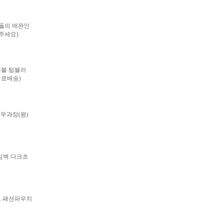
이돌의 애완인
주세요)
블 텀블러
무료배송)
 무과장(왕)
프레임백 다크초
도 패션파우치