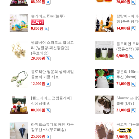
88,000원
20,000원
솔라버드 Blue (블루)
탐탐이 - 아
형 (쭉쭉 당겨
14,800원
9,800원
윙클베어 스와로브 열쇠고
플로리안 트래
리 (넝쿨당-패션왕출연)
(종류선택) (
(무료배송)
9,900원
29,000원
플로리안 행운의 생화네잎
행운의 140cm
클로버 커플 세트
쿠션 (dream)
12,000원
71,000원
[핸드메이드 점핑클레이]
Alouette 
선생님께 A
콜렛 (DIY)
80,000원
31,000원
라이프스튜디오 패턴 자동
곰고미 다용
장우산 v.3 (무료배송)
25,000원
2,900원