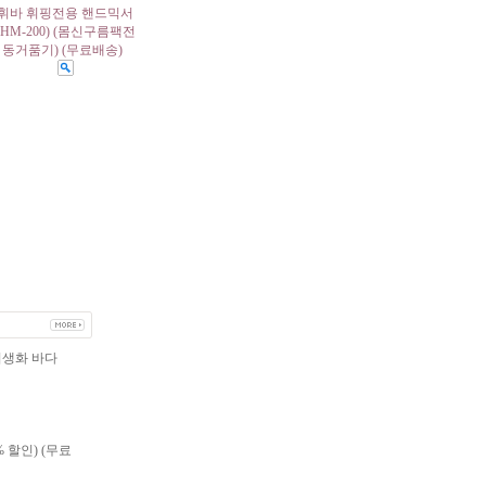
휘바 휘핑전용 핸드믹서
(HM-200) (몸신구름팩전
동거품기) (무료배송)
생화 바다
% 할인) (무료