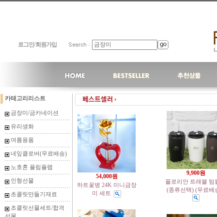
로그인
/
회원가입
카테고리리스트
금장미/금카네이션
유리생화
여름용품
네잎클로버(무료배송)
노호혼 플립플랩
9,900원
54,000원
인형선물
플로리안 트래블 텀
하트꽃병 24K 미니금장
(종류선택) (무료배
미 세트
초콜릿만들기재료
초콜릿선물세트/합격
선물