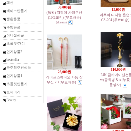
패션
36,000원
15,000원
케이크만들기
(특왕) 지팡이 사탕쿠션
아쿠바 디지털 온습
(10%할인) (무료배송)
생활용품
CS-204 (무료배송)
(dream)
주방용품
이니셜선물
초콜릿/캔디
인기상품2
bestseller
금주의추천상품
110,000원
23,000원
24K 금카네이션선
인기상품1
라이프스튜디오 자동 장
트(금화병 & 비누꽃
우산 v.3 (무료배송)
초콜릿만들기
물상자)
토피어리
Beauty