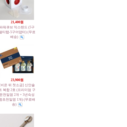
21,400원
파워큐브 익스텐드 (5구
멀티탭-5구어댑터) (무료
배송)
23,900원
[비온 뒤 첫소금] 신안솔
트 복합 2호 (프리미엄 구
운천일염 2개 + 3년숙성
함초천일염 1개) (무료배
송)