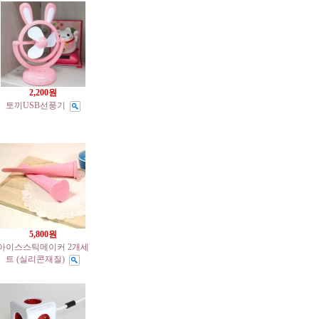
2,200원
토끼USB선풍기
5,800원
아이스스틱메이커 2개세
트 (실리콘재질)