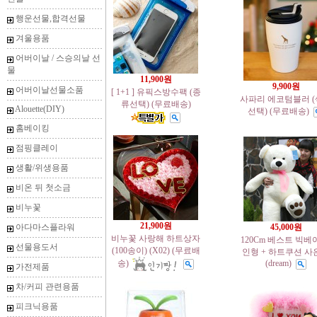
행운선물,합격선물
겨울용품
어버이날 / 스승의날 선
물
11,900원
9,900원
어버이날선물소품
[ 1+1 ] 유픽스방수팩 (종
사파리 에코텀블러 
류선택) (무료배송)
Alouette(DIY)
선택) (무료배송)
홈베이킹
점핑클레이
생활/위생용품
비온 뒤 첫소금
비누꽃
21,900원
아다마스플라워
45,000원
비누꽃 사랑해 하트상자
120Cm 베스트 빅베
선물용도서
(100송이) (X02) (무료배
인형 + 하트쿠션 사
송)
(dream)
가전제품
차/커피 관련용품
피크닉용품