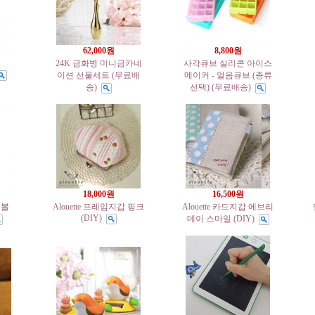
62,000원
8,800원
24K 금화병 미니금카네
사각큐브 실리콘 아이스
이션 선물세트 (무료배
메이커 - 얼음큐브 (종류
송)
선택) (무료배송)
18,000원
16,500원
 볼
Alouette 프레임지갑 핑크
Alouette 카드지갑 에브리
(DIY)
데이 스마일 (DIY)