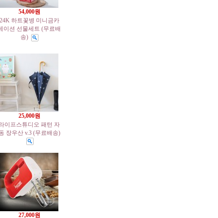
54,000원
24K 하트꽃병 미니금카
네이션 선물세트 (무료배
송)
25,000원
라이프스튜디오 패턴 자
동 장우산 v.3 (무료배송)
27,000원