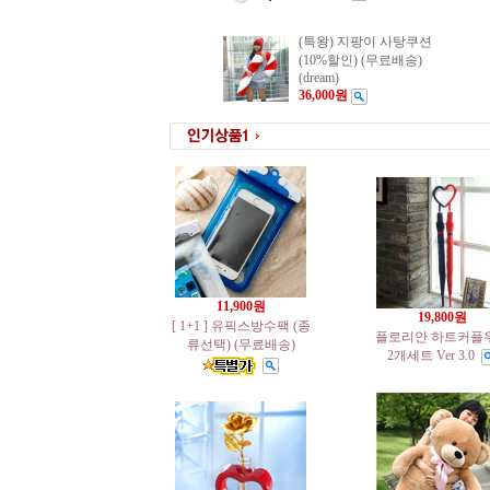
(특왕) 지팡이 사탕쿠션
(10%할인) (무료배송)
(dream)
36,000원
11,900원
19,800원
[ 1+1 ] 유픽스방수팩 (종
플로리안 하트커플
류선택) (무료배송)
2개세트 Ver 3.0