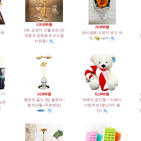
110,000원
26,000원
24K 금장미 선물세트 (만
클레
유리생화 오렌지 로즈 와
개형 & 금화병 & 비누꽃
인
사은품)
24,000원
62,000원
행운의 골드 4입 클로버 /
빅베어 곰인형 + 지팡이
보온
합격선물 (무료배송)
사탕쿠션 (왕) (10% 할
인)