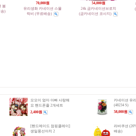
70,000원
54,000원
 봄
유리생화 카네이션 스몰
24k 금카네이션브로치
배송)
럭비 (무료배송)
(금카네이션 코사지)
모모이 엄마 아빠 사랑해
카네이션 유리
(48234 S)
요 핸드폰줄 2개세트
58,000원
2,400원
[핸드메이드 점핑클레이]
라바쿠션 (20
생일풍선아치 2
배송)